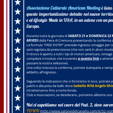
Associazione Culturale American Meeting
è lieta
questo importantissimo debutto nel nuovo territori
e al lifestyle Made in USA, in un salone con un p
Europa.
Durante tutta la giornata di
SABATO 21 e DOMENICA 22 
ARVEDI
della Fiera di Cremona presentando la conferma di
La formula "FREE ENTRY" prevede ingresso omaggio per c
sarà regolata da preiscrizione (che non sarà in alcun modo
Il ritrovo è aperto a tutti i tipi di motori americani, vint
compilare il modulo che troverete
a questo link
e attend
passare la nostra selezione).
Una volta ricevuta la conferma, potrete stamparla o sempl
addetto all'ingresso.
Seguendo le indicazioni che vi forniremo in loco, potrete 
palchi e alla pista da ballo dove
Isabella Wild Angels Ghi
intratterranno fino a notte fonda.
Club e Associazioni, se desiderano, potranno allestire u
Noi vi aspettiamo nel cuore del Pad. 2, dove sarem
TOWN
(
http://www.salonedelcavallo.com/it/32-non