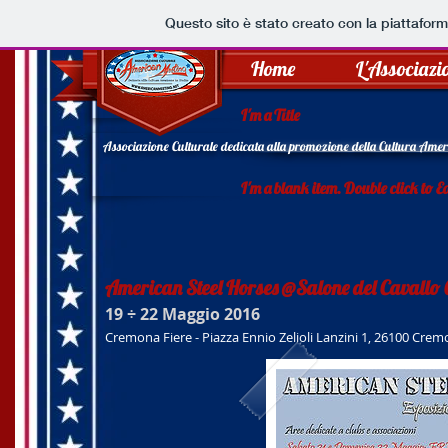
Questo sito è stato creato con la piattafor
Home
L'Associazi
I'm a Title
Associazione Culturale dedicata alla promozione della Cultura Ameri
I'm a blank item. Double click to Ed
American Steel Horses @Salone del Caval
19 ÷ 22 Maggio 2016
Cremona Fiere - Piazza Ennio Zelioli Lanzini 1, 26100 Cre