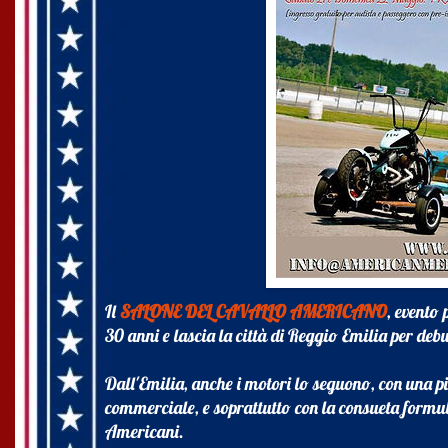
Il
SALONE DEL CAVALLO AMERICANO
, evento
30 anni e lascia la città di Reggio Emilia per d
Dall'Emilia, anche i motori lo seguono, con una pi
commerciale, e soprattutto con la consueta formula
Americani.