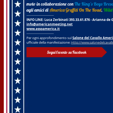
moto in collaborazione con
The King's Boys Bres
agli amici di
America Graffiti On The Road
,
Wild
---------------------------
INFO LINE: Luca Zerbinati 393.33.61.876 - Arianna de G
info@americanmeeting.net
www.assoamerica.it
---------------------------
Per ogni approfondimento sul
Salone del Cavallo Amer
ufficiale della manifestazione:
Http://www.salonedelcavall
Segui l'evento su Facebook